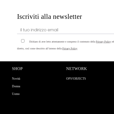
Iscriviti alla newsletter
Dichiaro di aver letto attentamente e compreso il contenuto della
Privacy Policy
re
diretto, così come descritto all’interno della
Privacy Policy
SHOP
NETWORK
Novità
OPS!OBJECTS
Donna
Uomo