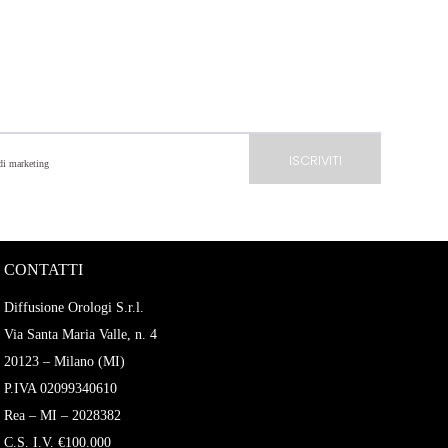
 di marketing
CONTATTI
Diffusione Orologi S.r.l.
Via Santa Maria Valle, n. 4
20123 – Milano (MI)
P.IVA 02099340610
Rea – MI – 2028382
C.S. I.V. €100.000