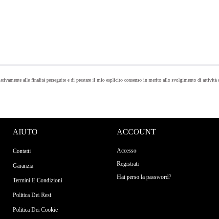
lativamente alle finalità perseguite e di prestare il mio esplicito consenso in merito allo svolgimento di attività
AIUTO
ACCOUNT
Accesso
Contatti
Registrati
Garanzia
Hai perso la password?
Termini E Condizioni
Politica Dei Resi
Politica Dei Cookie