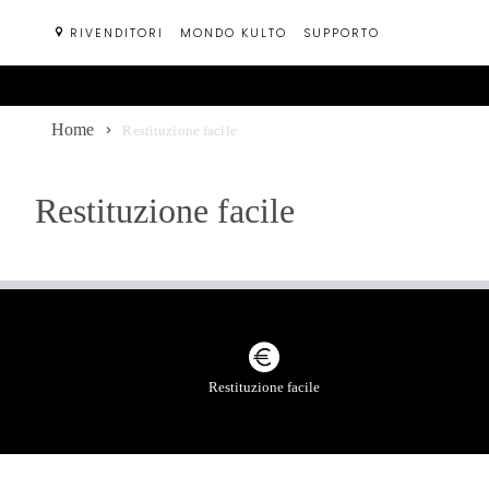
Passa
RIVENDITORI
MONDO KULTO
SUPPORTO
al
contenuto
Home
Restituzione facile
Restituzione facile
Restituzione facile