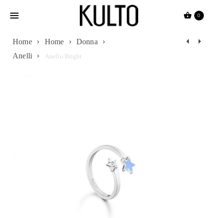
Passa
0
al
contenuto
Navigazion
Home
Home
Donna
Anelli
Prodotti
Anello Bright