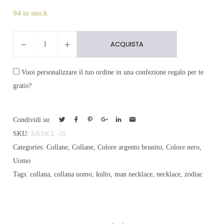
94 in stock
Collana
ACQUISTA
Zodiac
quantity
Vuoi personalizzare il tuo ordine in una confezione regalo per te
gratis?
Condividi su:
SKU:
KKMCL-20
Categories:
Collane
,
Collane
,
Colore argento brunito
,
Colore nero
,
Uomo
Tags:
collana
,
collana uomo
,
kulto
,
man necklace
,
necklace
,
zodiac