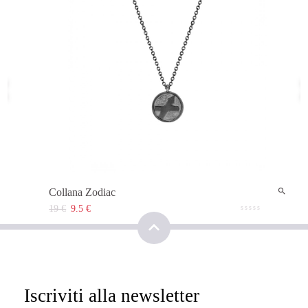
‹
Collana Zodiac
19 €
9.5 €
Iscriviti alla newsletter