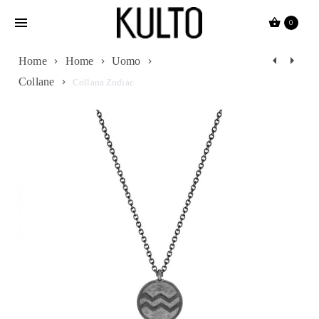
Passa
0
al
contenuto
Navigazion
Home
Home
Uomo
Collane
Prodotti
Collana Zodiac