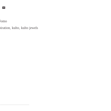
Uomo
piration
,
kulto
,
kulto jewels