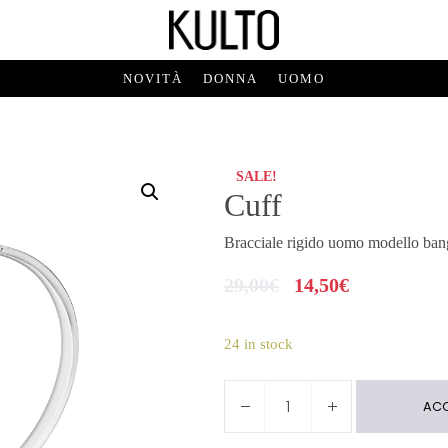
NOVITÀ
DONNA
UOMO
SALE!
Cuff
Bracciale rigido uomo modello bangl
29,00
€
14,50
€
24 in stock
Cuff
ACQ
quantity