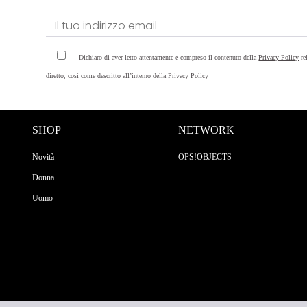
Dichiaro di aver letto attentamente e compreso il contenuto della
Privacy Policy
re
diretto, così come descritto all’interno della
Privacy Policy
SHOP
NETWORK
Novità
OPS!OBJECTS
Donna
Uomo