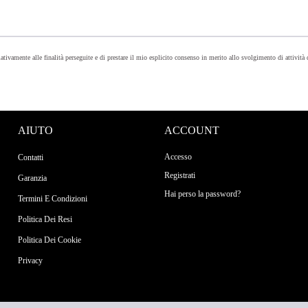
lativamente alle finalità perseguite e di prestare il mio esplicito consenso in merito allo svolgimento di attività
AIUTO
ACCOUNT
Accesso
Contatti
Registrati
Garanzia
Hai perso la password?
Termini E Condizioni
Politica Dei Resi
Politica Dei Cookie
Privacy