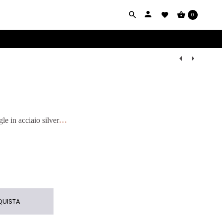
0
Navigazio
Prodotti
e in acciaio silver
…
UISTA