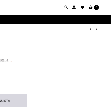
0
Navigazio
Prodotti
stella
…
UISTA