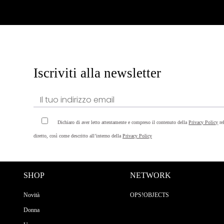
Iscriviti alla newsletter
Dichiaro di aver letto attentamente e compreso il contenuto della
Privacy Policy
re
diretto, così come descritto all’interno della
Privacy Policy
SHOP
NETWORK
Novità
OPS!OBJECTS
Donna