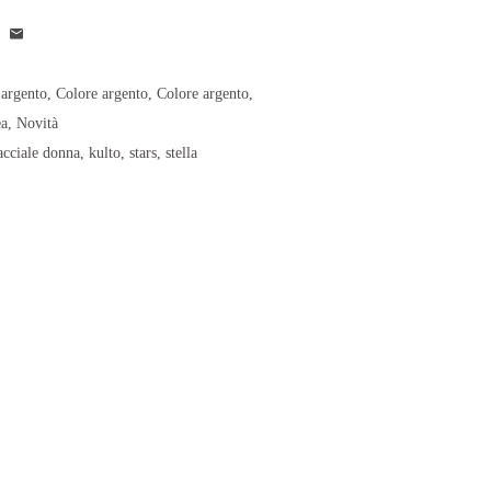
 argento
,
Colore argento
,
Colore argento
,
ea
,
Novità
acciale donna
,
kulto
,
stars
,
stella