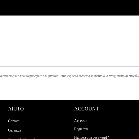
lativamente alle finalità perseguite e di prestare il mio esplicito consenso in merito allo svolgimento di attività
AIUTO
ACCOUNT
Accesso
Contatti
Registrati
Garanzia
Hai perso la password?