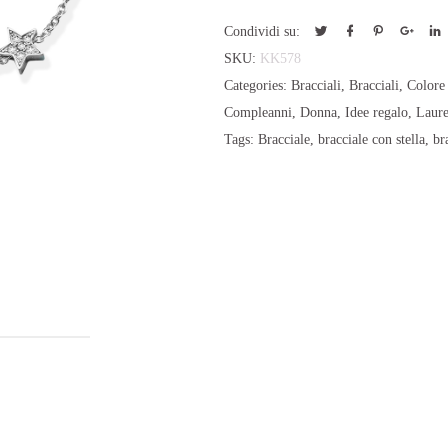
Condividi su:
SKU:
KK578
Categories:
Bracciali
,
Bracciali
,
Colore
Compleanni
,
Donna
,
Idee regalo
,
Laur
Tags:
Bracciale
,
bracciale con stella
,
br