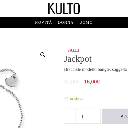
NOVITÀ
DONNA
UOMO
SALE!
Jackpot
Bracciale modello bangle, soggetto 
32,00
€
16,00
€
74 in stock
Jackpot
ACQ
quantity