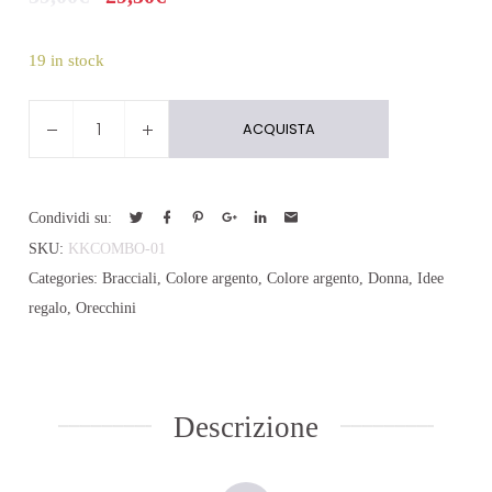
19 in stock
Limited
ACQUISTA
edition
for
woman
Condividi su:
quantity
SKU:
KKCOMBO-01
Categories:
Bracciali
,
Colore argento
,
Colore argento
,
Donna
,
Idee
regalo
,
Orecchini
Descrizione