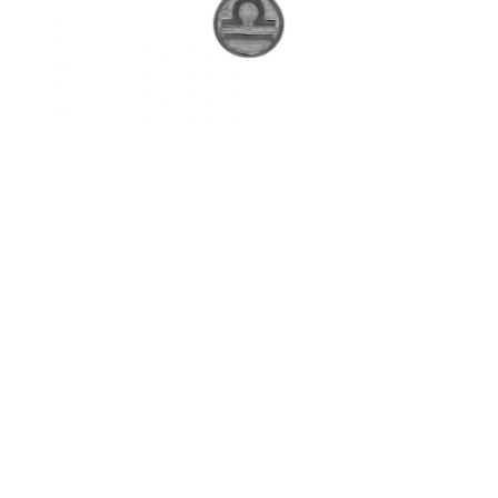
Collana Zodiac
19,00
€
9,50
€
Sale!