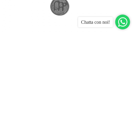
Chatta con noi!
Collana Zodiac
19,00
€
9,50
€
Sale!