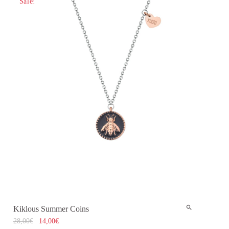
Sale!
Kiklous Summer Coins
28,00
€
14,00
€