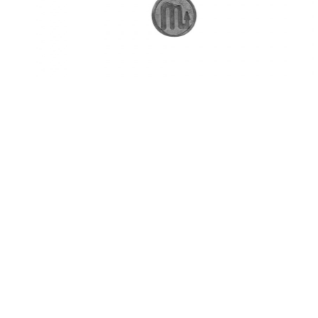
[cookie_settings]
Collana Zodiac
19,00
€
9,50
€
Sale!