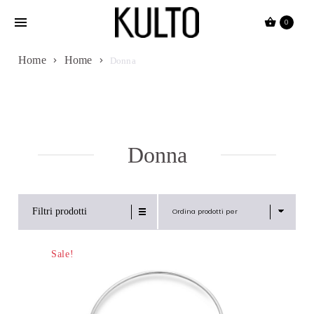
Passa
0
al
contenuto
Home
Home
Donna
Donna
Filtri prodotti
Ordina prodotti per
Sale!