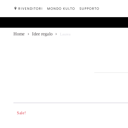
Passa
RIVENDITORI
MONDO KULTO
SUPPORTO
al
contenuto
Home
Idee regalo
Laurea
Sale!