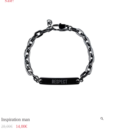
Sale!
Inspiration man
28,00
€
14,00
€