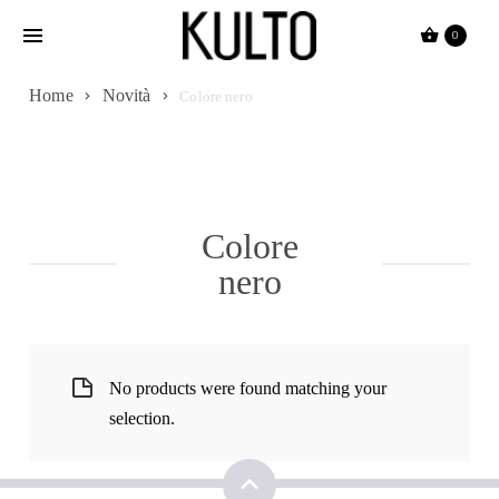
Passa
0
al
contenuto
Home
Novità
Colore nero
Colore
nero
No products were found matching your
selection.