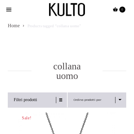
Passa
0
al
contenuto
Home
Products tagged “collana uomo”
collana
uomo
Filtri prodotti
Ordina prodotti per
Sale!