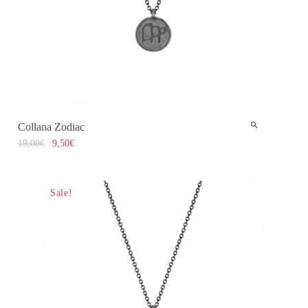
Collana Zodiac
19,00
€
9,50
€
Sale!