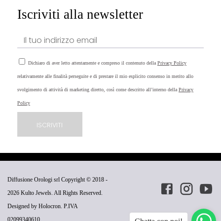
Iscriviti alla newsletter
Dichiaro di aver letto attentamente e compreso il contenuto della
Privacy Policy
relativamente alle finalità perseguite e di prestare il mio esplicito consenso in merito allo
svolgimento di attività di marketing diretto, così come descritto all’interno della
Privacy
Policy
Diffusione Orologi srl Copyright © 2018 -
2026
Kulto Jewels
. All Rights Reserved.
Designed by
Holocron
. P.IVA
02099340610