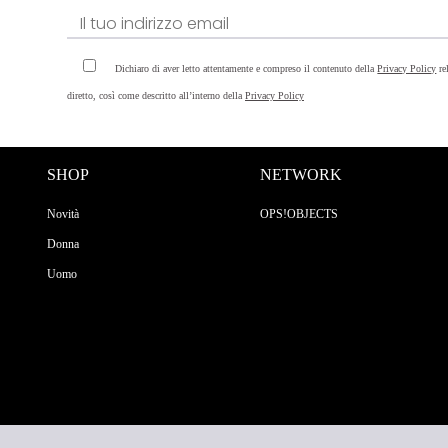
Dichiaro di aver letto attentamente e compreso il contenuto della
Privacy Policy
re
diretto, così come descritto all’interno della
Privacy Policy
SHOP
NETWORK
Novità
OPS!OBJECTS
Donna
Uomo