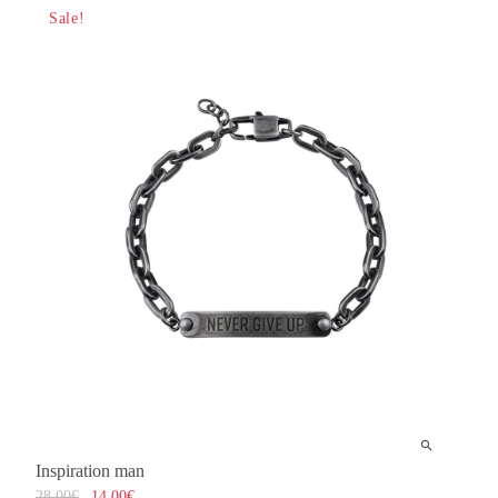
Sale!
Inspiration man
28,00
€
14,00
€