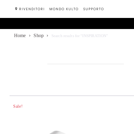
Passa
RIVENDITORI
MONDO KULTO
SUPPORTO
al
contenuto
Home
Shop
Search results for “INSPIRATION”
Sale!