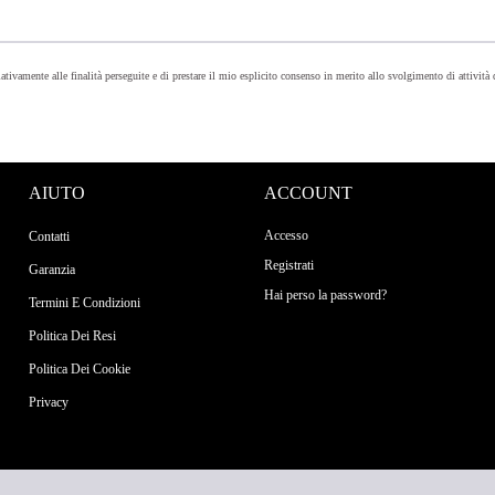
lativamente alle finalità perseguite e di prestare il mio esplicito consenso in merito allo svolgimento di attività
AIUTO
ACCOUNT
Accesso
Contatti
Registrati
Garanzia
Hai perso la password?
Termini E Condizioni
Politica Dei Resi
Politica Dei Cookie
Privacy