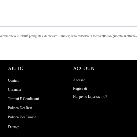
lativamente alle finalità perseguite e di prestare il mio esplicito consenso in merito allo svolgimento di attività
AIUTO
ACCOUNT
Accesso
Contatti
Registrati
Garanzia
Hai perso la password?
Termini E Condizioni
Politica Dei Resi
Politica Dei Cookie
Privacy