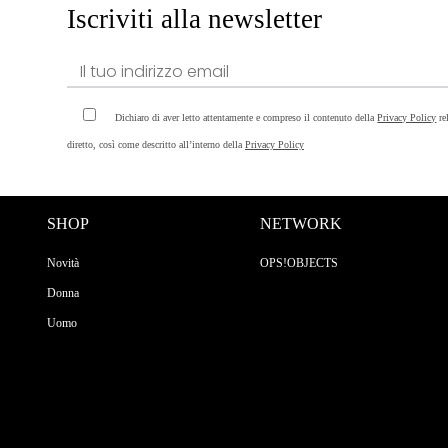
Iscriviti alla newsletter
Dichiaro di aver letto attentamente e compreso il contenuto della
Privacy Policy
re
diretto, così come descritto all’interno della
Privacy Policy
SHOP
NETWORK
Novità
OPS!OBJECTS
Donna
Uomo