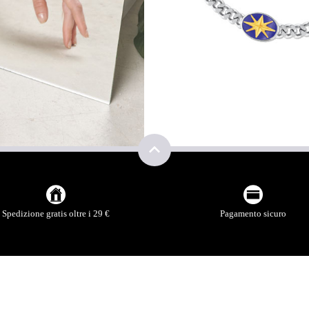
NNA
Spedizione gratis oltre i 29 €
Pagamento sicuro