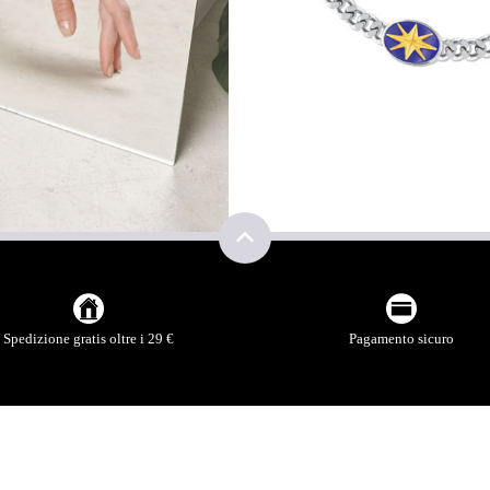
NNA
Spedizione gratis oltre i 29 €
Pagamento sicuro