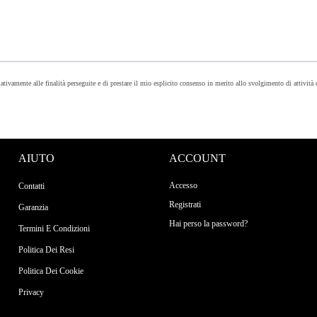
lativamente alle finalità perseguite e di prestare il mio esplicito consenso in merito allo svolgimento di attività
AIUTO
ACCOUNT
Accesso
Contatti
Registrati
Garanzia
Hai perso la password?
Termini E Condizioni
Politica Dei Resi
Politica Dei Cookie
Privacy