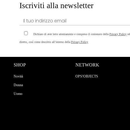
Iscriviti alla newsletter
Dichiaro di aver letto attentamente e compreso il contenuto della
Privacy Policy
re
diretto, così come descritto all’interno della
Privacy Policy
SHOP
NETWORK
Novità
OPS!OBJECTS
Donna
Uomo