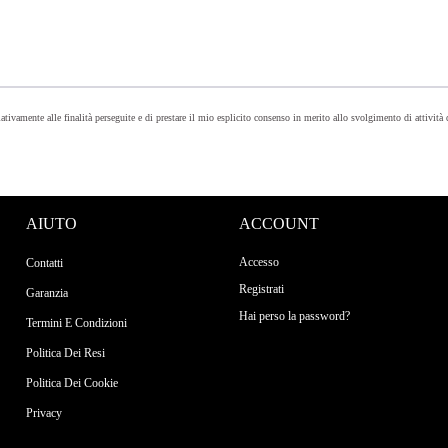
lativamente alle finalità perseguite e di prestare il mio esplicito consenso in merito allo svolgimento di attività
AIUTO
ACCOUNT
Accesso
Contatti
Registrati
Garanzia
Hai perso la password?
Termini E Condizioni
Politica Dei Resi
Politica Dei Cookie
Privacy