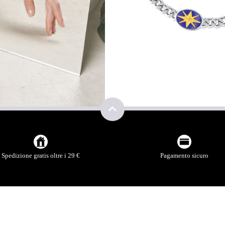
NNA
Spedizione gratis oltre i 29 €
Pagamento sicuro