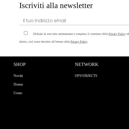
Iscriviti alla newsletter
Dichiaro di aver letto attentamente e compreso il contenuto della
Privacy Policy
re
diretto, così come descritto all’interno della
Privacy Policy
SHOP
NETWORK
Novità
OPS!OBJECTS
Donna
Uomo