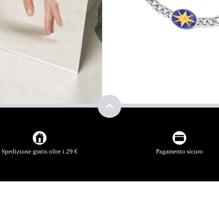
NNA
Spedizione gratis oltre i 29 €
Pagamento sicuro