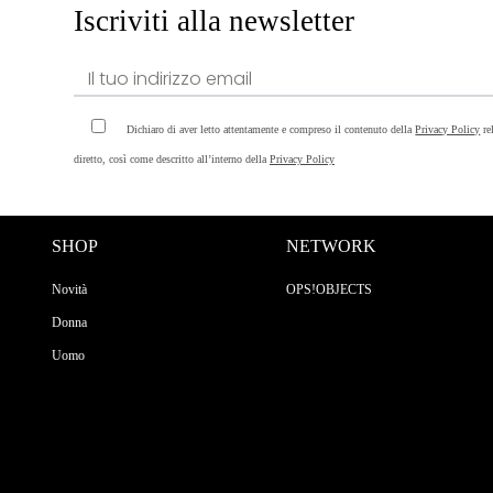
Iscriviti alla newsletter
Dichiaro di aver letto attentamente e compreso il contenuto della
Privacy Policy
re
diretto, così come descritto all’interno della
Privacy Policy
SHOP
NETWORK
Novità
OPS!OBJECTS
Donna
Uomo