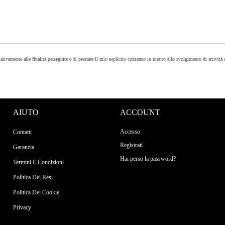
lativamente alle finalità perseguite e di prestare il mio esplicito consenso in merito allo svolgimento di attività
AIUTO
ACCOUNT
Accesso
Contatti
Registrati
Garanzia
Hai perso la password?
Termini E Condizioni
Politica Dei Resi
Politica Dei Cookie
Privacy